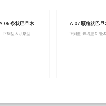
A-06 条状巴旦木
A-07 颗粒状巴旦
正则型 & 烘培型
正则型, 烘培型 &
甜烤