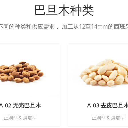
巴旦木种类
不同的种类和供应需求， 加工从12至14mm的西班
A-02 无壳巴旦木
A-03 去皮巴旦
正则型 & 烘培型
正则型 & 烘培型